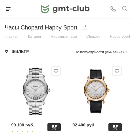
Часы Chopard Happy Sport
16
Главная
—
Каталог
—
Наручные часы
—
Chopard
—
Happy Sport
ФИЛЬТР
По популярности (убывание)
99 100
руб.
92 400
руб.