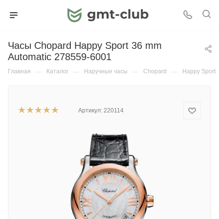
Часы Chopard Happy Sport 36 mm
Automatic 278559-6001
Главная
—
Каталог
—
Наручные часы
—
Chopard
—
Happy Sport
Артикул:
220114