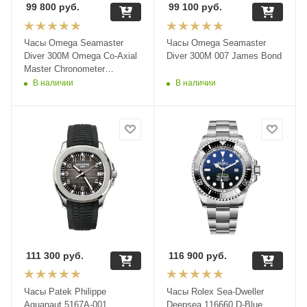
99 800
руб.
99 100
руб.
Часы Omega Seamaster
Часы Omega Seamaster
Diver 300M Omega Co-Axial
Diver 300M 007 James Bond
Master Chronometer
Chronograph 44 mm
В наличии
В наличии
210.30.44.51.03.001
111 300
руб.
116 900
руб.
Часы Patek Philippe
Часы Rolex Sea-Dweller
Aquanaut 5167A-001
Deepsea 116660 D-Blue