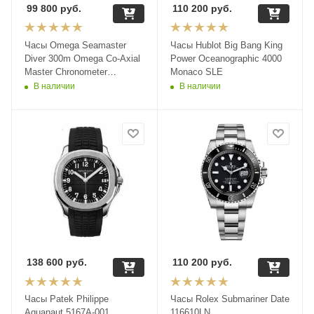
99 800
руб.
110 200
руб.
Часы Omega Seamaster
Часы Hublot Big Bang King
Diver 300m Omega Co‑Axial
Power Oceanographic 4000
Master Chronometer
Monaco SLE
Chronograph 44 mm
В наличии
В наличии
210.30.44.51.01.001
138 600
руб.
110 200
руб.
Часы Patek Philippe
Часы Rolex Submariner Date
Aquanaut 5167A-001
116610LN