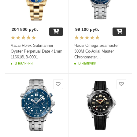
204 800
руб.
99 100
руб.
Часы Rolex Submariner
Часы Omega Seamaster
Oyster Perpetual Date 41mm
300M Co-Axial Master
116618LB-0001
Chronometer
210.30.42.20.03.001
В наличии
В наличии