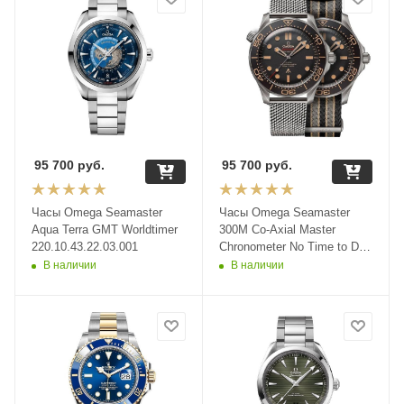
95 700
руб.
95 700
руб.
Часы Omega Seamaster
Часы Omega Seamaster
Aqua Terra GMT Worldtimer
300M Co-Axial Master
220.10.43.22.03.001
Chronometer No Time to Die
210.90.42.20.01.001
В наличии
В наличии