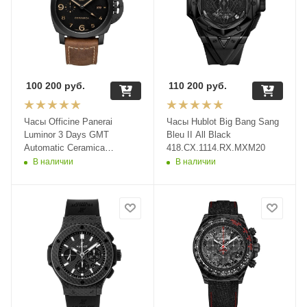
100 200
руб.
110 200
руб.
Часы Officine Panerai
Часы Hublot Big Bang Sang
Luminor 3 Days GMT
Bleu II All Black
Automatic Ceramica
418.CX.1114.RX.MXM20
PAM00441
В наличии
В наличии