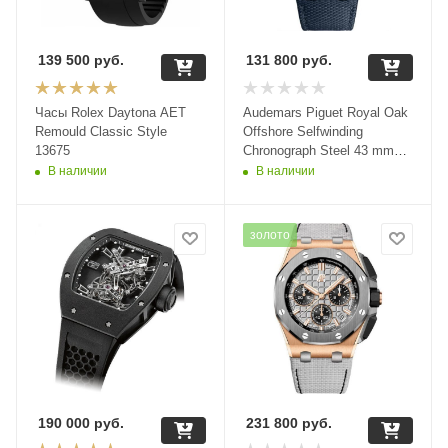
139 500
руб.
131 800
руб.
Часы Rolex Daytona AET
Audemars Piguet Royal Oak
Remould Classic Style
Offshore Selfwinding
13675
Chronograph Steel 43 mm
26420SO.OO.A029VE.01
В наличии
В наличии
золото
190 000
руб.
231 800
руб.