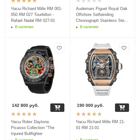
Часы Richard Mille RM 001-
Audemars Piguet Royal Oak
050 RM 027 Tourbillon -
Offshore Selfwinding
Rafael Nadal RM 027-01
Chronograph Stainless Steel
42mm
В наличии
В наличии
26420OI.OO.A015VE.01
142 800
руб.
190 000
руб.
Часы Rolex Daytona
Часы Richard Mille RM 21-
Picasso Collection "The
01 RM 21-01
Injured Bullfighter