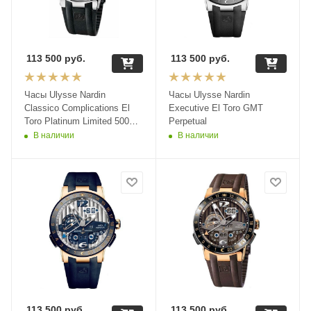
113 500
руб.
113 500
руб.
Часы Ulysse Nardin
Часы Ulysse Nardin
Classico Complications El
Executive El Toro GMT
Toro Platinum Limited 500
Perpetual
329-00-3
В наличии
В наличии
113 500
руб.
113 500
руб.