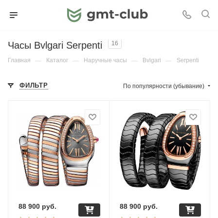
Часы Bvlgari Serpenti
16
Главная
—
Каталог
—
Наручные часы
—
Bvlgari
—
Serpenti
ФИЛЬТР
По популярности (убывание)
88 900
руб.
88 900
руб.