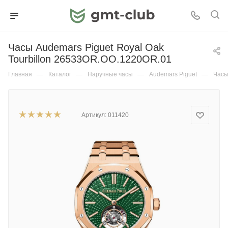
Часы Audemars Piguet Royal Oak
Tourbillon 26533OR.OO.1220OR.01
Главная
—
Каталог
—
Наручные часы
—
Audemars Piguet
—
Часы
Артикул:
011420