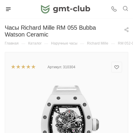
Часы Richard Mille RM 055 Bubba
Watson Ceramic
Главная
—
Каталог
—
Наручные часы
—
Richard Mille
—
RM 052-
Артикул:
310304