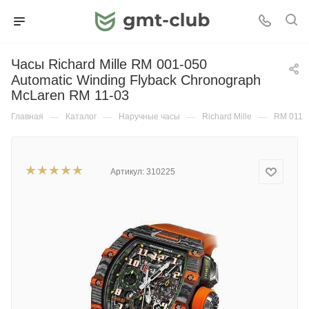
Часы Richard Mille RM 001-050
Automatic Winding Flyback Chronograph
McLaren RM 11-03
Главная
—
Каталог
—
Наручные часы
—
Richard Mille
—
RM 011
Артикул:
310225