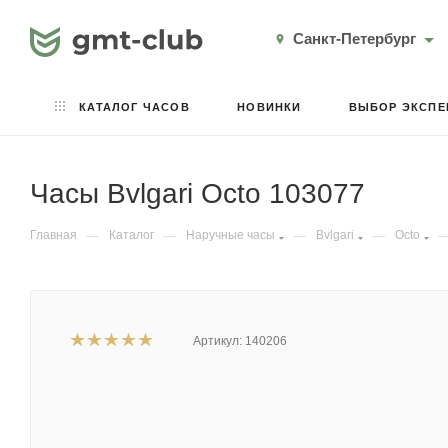
Санкт-Петербург
КАТАЛОГ ЧАСОВ
НОВИНКИ
ВЫБОР ЭКСПЕ
Часы Bvlgari Octo 103077
Главная
—
Каталог
—
Наручные часы
—
Bvlgari
—
Octo
Артикул:
140206