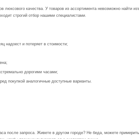
ов люксового качества. У товаров из ассортимента невозможно найти и
оходит строгий отбор нашими специалистами.
яц надоест и потеряет в стоимости;
ена;
кстремально дорогими часами;
ред покупкой аналогичные доступные варианты.
аса после запроса. Живете в другом городе? Не беда, можете примерит