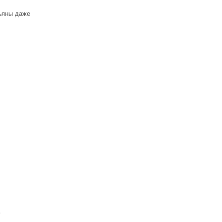
зъяны даже
ь