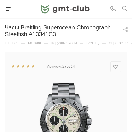
Часы Breitling Superocean Chronograph
Steelfish A13341C3
Главная
—
Каталог
—
Наручные часы
—
Breitling
—
Superocean
Артикул:
270514