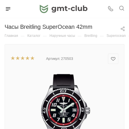
Часы Breitling SuperOcean 42mm
Главная
—
Каталог
—
Наручные часы
—
Breitling
—
Superocean
Артикул:
270503