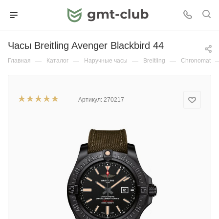
Часы Breitling Avenger Blackbird 44
Главная
—
Каталог
—
Наручные часы
—
Breitling
—
Chronomat
Артикул:
270217